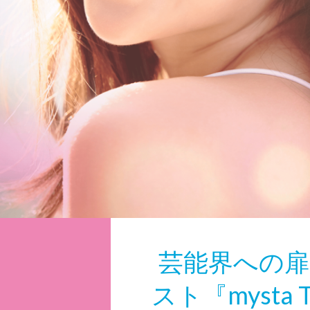
芸
能界への扉
スト『mysta T