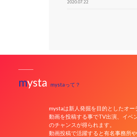
2020.07.22
ファイナリスト 公開
2020.07.22
セミファイナリスト ブロ
2020.07.03
セミファイナリスト 公開
m
ysta
mystaって？
2020.07.01
2次審査進出者 ブロック分
mystaは新人発掘を目的としたオ
2020.06.16
動画を投稿する事でTV出演、イベ
のチャンスが得られます。
特設サイトオープン
動画投稿で活躍すると有名事務所や