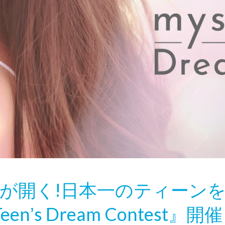
が開く!日本一のティーン
eenʼs Dream Contest』開催