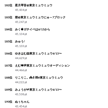
182位
星月琴音@東京ミュウミュウ
45,434 pt
183位
燈@東京ミュウミュウにゅ～7ブロック
45,247 pt
184位
みく🍓ガチイベは6/15から
45,134 pt
185位
みゅう/
45,133 pt
186位
ゆきはむ🐹東京ミュウミュウ6/15〜
44,629 pt
187位
えむ🐨💭東京ミュウミュウオーディション
44,466 pt
188位
りこりこ。👼🍼🧸#東京ミュウミュウ
44,222 pt
189位
みょうが🌱東京ミュウミュウ6/15〜
43,538 pt
190位
ぬぅちゃん
43,454 pt