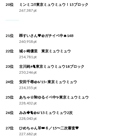
20位
ミンミコ‼️東京ミュウミュウ！15ブロック
267,387 pt
21位
🧸すいさん💗@ガチイベ中🔥14B
260,918 pt
22位
城ヶ崎優里 東京ミュウミュウ
254,781 pt
23位
古川純⭐️🐈東京ミュウミュウ18ブロック
250,246 pt
24位
安田千尋@6/15~東京ミュウミュウ
234,355 pt
25位
あちゃ☆🌺ゆるイベ中✨東京ミュウミュウ
228,432 pt
26位
みみ🍓🐈@6/15ミュウミュウ2次
228,043 pt
27位
ひめちゃん🐰👑６／15〜二次審査💖
227,682 pt