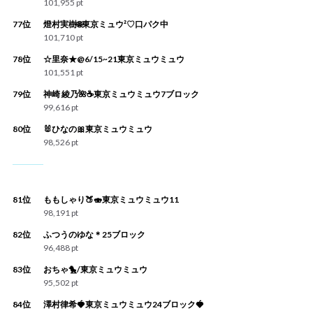
101,955 pt
77位
燈村実樹🌐東京ミュウ²♡口パク中
101,710 pt
78位
☆里奈★@6/15~21東京ミュウミュウ
101,551 pt
79位
神崎 綾乃🌺☕️東京ミュウミュウ7ブロック
99,616 pt
80位
🐰ひなの🎀東京ミュウミュウ
98,526 pt
81位
ももしゃり🍑🍣東京ミュウミュウ11
98,191 pt
82位
ふつうのゆな＊25ブロック
96,488 pt
83位
おちゃ🐤/東京ミュウミュウ
95,502 pt
84位
澤村律希🍓東京ミュウミュウ24ブロック🍓