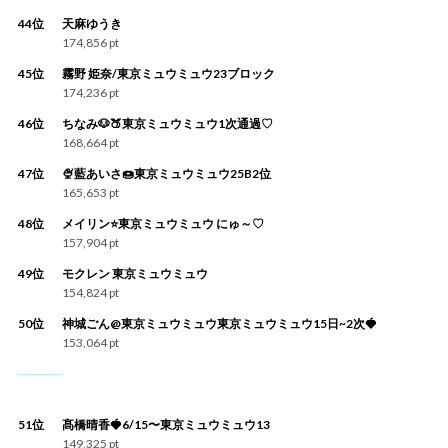
44位
天麻ゆうき
174,856 pt
45位
霧野 姫奈/東京ミュウミュウ23ブロック
174,236 pt
46位
ちなみ🐶🍑東京ミュウミュウ1次通過♡
168,664 pt
47位
🍨藍あいさ🍩東京ミュウミュウ25B2位
165,653 pt
48位
メイリン⭐️東京ミュウミュウ にゅ～♡
157,904 pt
49位
モクレン 東京ミュウミュウ
154,824 pt
50位
神城ごん@東京ミュウミュウ東京ミュウミュウ15日~2次🍓
153,064 pt
51位
髙橋晴香🍓6/15〜東京ミュウミュウ13
149,325 pt