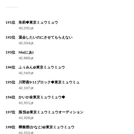
191位
朱莉🍓東京ミュウミュウ
43,392 pt
192位
退会したいのにさせてもらえない
43,304 pt
193位
Nia(にあ)
42,888 pt
194位
ふぅみん@東京ミュウミュウ
42,569 pt
195位
川野燕✨11ブロック🍓東京ミュウミュ
42,107 pt
196位
かいか🌼東京ミュウミュウ🍓
41,931 pt
197位
孫 悦@東京ミュウミュウオーディション
41,928 pt
198位
樺奏燈(かなと)@東京ミュウミュウ
41,553 pt