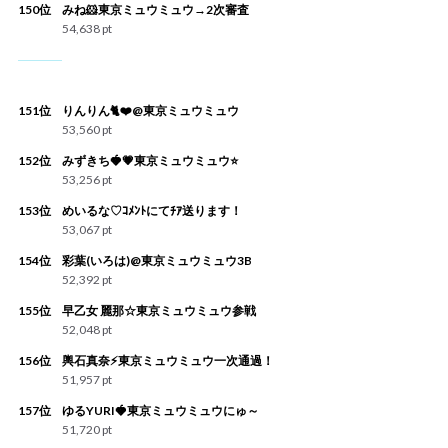
150位
みね🐹東京ミュウミュウ→2次審査
54,638 pt
151位
りんりん🐈❤️@東京ミュウミュウ
53,560 pt
152位
みずきち🍓💗東京ミュウミュウ⭐️
53,256 pt
153位
めいるな♡ｺﾒﾝﾄにてﾁｱ送ります！
53,067 pt
154位
彩葉(いろは)@東京ミュウミュウ3B
52,392 pt
155位
早乙女 麗那☆東京ミュウミュウ参戦
52,048 pt
156位
輿石真奈⚡️東京ミュウミュウ一次通過！
51,957 pt
157位
ゆるYURI🍓東京ミュウミュウにゅ～
51,720 pt