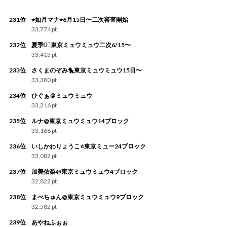
231位
⭐︎如月マナ⭐︎6月15日〜二次審査開始
33,774 pt
232位
夏季👯‍♀️東京ミュウミュウ二次6/15〜
33,413 pt
233位
さくまのぞみ🐤東京ミュウミュウ15日〜
33,380 pt
234位
ひぐぁ＠ミュウミュウ
33,216 pt
235位
ルナ@東京ミュウミュウ14ブロック
33,168 pt
236位
いしかわりょうこ⭐️東京ミュー24ブロック
33,082 pt
237位
加美佑梨@東京ミュウミュウ4ブロック
32,822 pt
238位
まべちゅん@東京ミュウミュウ9ブロック
32,582 pt
239位
あやねふぉぉ