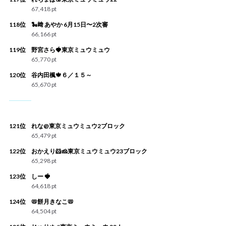
67,418 pt
118位
🐍﨑 あやか 6月15日〜2次審
66,166 pt
119位
野宮さら🍓東京ミュウミュウ
65,770 pt
120位
谷内田楓🍁６／１５～
65,670 pt
121位
れな@東京ミュウミュウ2ブロック
65,479 pt
122位
おかえり🐹🧀東京ミュウミュウ23ブロック
65,298 pt
123位
しー 🍓
64,618 pt
124位
📛餅月きなこ📛
64,504 pt