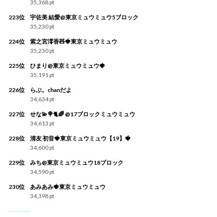
35,368 pt
223位
宇佐美 結愛@東京ミュウミュウ5ブロック
35,230 pt
224位
紫之宮澪香🧸🍓東京ミュウミュウ
35,230 pt
225位
ひまり@東京ミュウミュウ🍓
35,191 pt
226位
らぶ。chanだよ
34,634 pt
227位
せな💫🍭🐈🌈 @17ブロックミュウミュウ
34,613 pt
228位
清友 初音🍓東京ミュウミュウ【19】🍓
34,600 pt
229位
みち@東京ミュウミュウ18ブロック
34,590 pt
230位
あみあみ🍓東京ミュウミュウ
34,398 pt