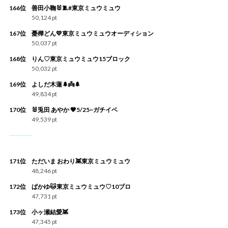
166位
善田小鞠🐰🧵#東京ミュウミュウ
50,124 pt
167位
憂樺どん💛東京ミュウミュウオーディション
50,037 pt
168位
りん♡東京ミュウミュウ15ブロック
50,032 pt
169位
よしだ木蓮🌲👼🌲
49,834 pt
170位
🐰兎田 あやか 🧡5/25~ガチイベ
49,539 pt
171位
ただいま おわり👾東京ミュウミュウ
48,246 pt
172位
ぱかゆ🐱東京ミュウミュウ♡10ブロ
47,731 pt
173位
小ヶ瀬結愛👾
47,345 pt