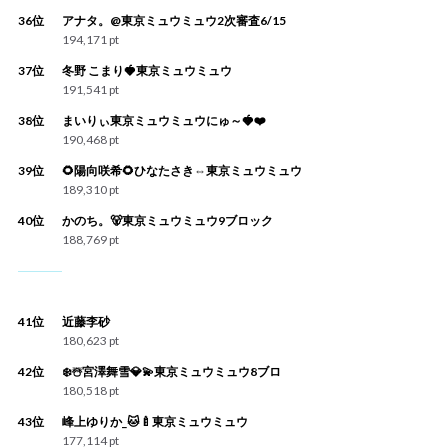
36位
アナタ。@東京ミュウミュウ2次審査6/15
194,171 pt
37位
冬野 こまり🍓東京ミュウミュウ
191,541 pt
38位
まいりぃ東京ミュウミュウにゅ～🍓❤️
190,468 pt
39位
🌻陽向咲希🌻ひなたさき⇔東京ミュウミュウ
189,310 pt
40位
かのち。🐻東京ミュウミュウ9ブロック
188,769 pt
41位
近藤李砂
180,623 pt
42位
❄️☃️宮澤舞雪💎💫東京ミュウミュウ8ブロ
180,518 pt
43位
峰上ゆりか_🐱🍼東京ミュウミュウ
177,114 pt