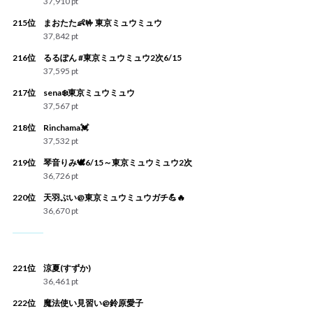
37,910 pt
215位
まおたた👶🤟 東京ミュウミュウ
37,842 pt
216位
るるぽん #東京ミュウミュウ2次6/15
37,595 pt
217位
sena❄️東京ミュウミュウ
37,567 pt
218位
Rinchama💓
37,532 pt
219位
琴音りみ🕊6/15～東京ミュウミュウ2次
36,726 pt
220位
天羽ぷい@東京ミュウミュウガチ💪🔥
36,670 pt
221位
涼夏(すずか)
36,461 pt
222位
魔法使い見習い@鈴原愛子