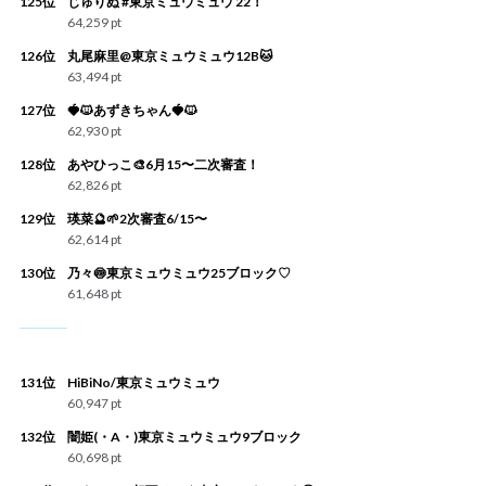
125位
じゅりぬ #東京ミュウミュウ 22！
64,259 pt
126位
丸尾麻里@東京ミュウミュウ12B🐱
63,494 pt
127位
🍓🐱あずきちゃん🍓🐱
62,930 pt
128位
あやひっこ🎨6月15〜二次審査！
62,826 pt
129位
瑛菜🔮🌱2次審査6/15〜
62,614 pt
130位
乃々🍥東京ミュウミュウ25ブロック♡
61,648 pt
131位
HiBiNo/東京ミュウミュウ
60,947 pt
132位
闇姫(・A・)東京ミュウミュウ9ブロック
60,698 pt