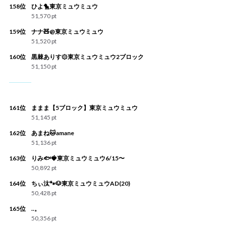
158位
ひよ🐤東京ミュウミュウ
51,570 pt
159位
ナナ🧸@東京ミュウミュウ
51,520 pt
160位
黒棘ありす۞東京ミュウミュウ2ブロック
51,150 pt
161位
ままま【5ブロック】東京ミュウミュウ
51,145 pt
162位
あまね🐱amane
51,136 pt
163位
りみ🐟🍓東京ミュウミュウ6/15〜
50,892 pt
164位
ちぃ汰🐾🐶東京ミュウミュウAD(20)
50,428 pt
165位
..。
50,356 pt