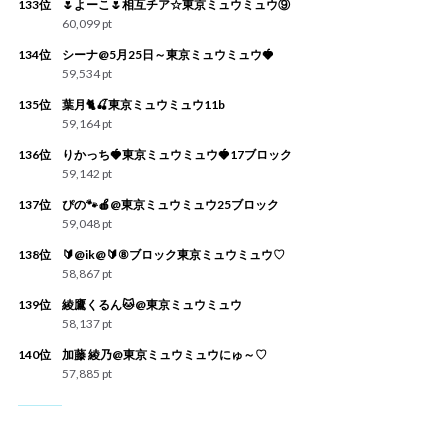
133位
🌷よーこ🌷相互チア☆東京ミュウミュウ⑨
60,099 pt
134位
シーナ@5月25日～東京ミュウミュウ🍓
59,534 pt
135位
葉月🐈🍒東京ミュウミュウ11b
59,164 pt
136位
りかっち🍓東京ミュウミュウ🍓17ブロック
59,142 pt
137位
ぴの🐾🍎@東京ミュウミュウ25ブロック
59,048 pt
138位
🔰@ik@🔰⑧ブロック東京ミュウミュウ♡
58,867 pt
139位
綾鷹くるん🐱@東京ミュウミュウ
58,137 pt
140位
加藤 綾乃@東京ミュウミュウにゅ～♡
57,885 pt