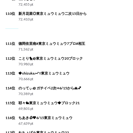
72,455 pt
110位
新月花菜◎東京ミュウミュウ二次15日から
72,410 pt
111位
德岡依里南#東京ミュウミュウ7ブロ#相互
71,362 pt
112位
ことり🐤@東京ミュウミュウ20ブロック
70,980 pt
113位
🍓shizuka.⑅*♡東京ミュウミュウ
70,666 pt
114位
のってぃ@ ガチイベ2次⇨6/15から🙏💕
70,389 pt
115位
耶々🐇東京ミュウミュウ🍓ブロック21
69,801 pt
116位
ちあき🥀🖤6/15東京ミュウミュウ
67,639 pt
117位
れちょぱ🍙東京ミュウミュウ22