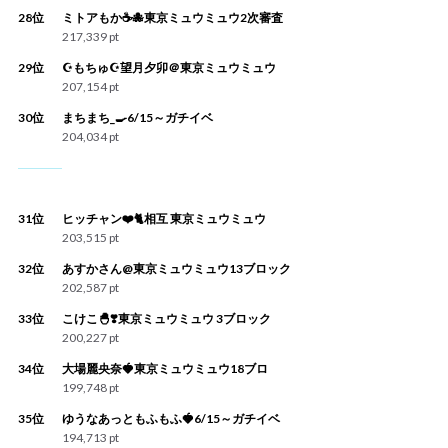
28位
ミトアもか☕️🐙東京ミュウミュウ2次審査
217,339 pt
29位
☪️もちゅ☪️望月夕卯＠東京ミュウミュウ
207,154 pt
30位
まちまち_🍳6/15～ガチイベ
204,034 pt
31位
ヒッチャン❤️🐈相互 東京ミュウミュウ
203,515 pt
32位
あすかさん@東京ミュウミュウ13ブロック
202,587 pt
33位
こけこ🐣❣️東京ミュウミュウ 3ブロック
200,227 pt
34位
大場麗央奈🍓東京ミュウミュウ18ブロ
199,748 pt
35位
ゆうなあっともふもふ🍓6/15～ガチイベ
194,713 pt