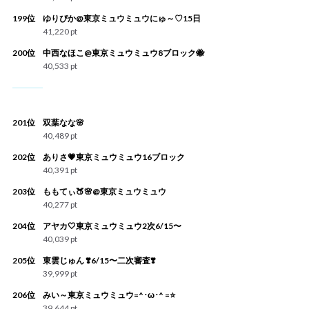
199位
ゆりぴか@東京ミュウミュウにゅ～♡15日
41,220 pt
200位
中西なほこ@東京ミュウミュウ8ブロック🐝
40,533 pt
201位
双葉なな🌸
40,489 pt
202位
ありさ💗東京ミュウミュウ16ブロック
40,391 pt
203位
ももてぃ🍑🌸@東京ミュウミュウ
40,277 pt
204位
アヤカ🤍東京ミュウミュウ2次6/15〜
40,039 pt
205位
東雲じゅん ❣️6/15〜二次審査❣️
39,999 pt
206位
みい～東京ミュウミュウ=^･ω･^ =⭐️
39,644 pt