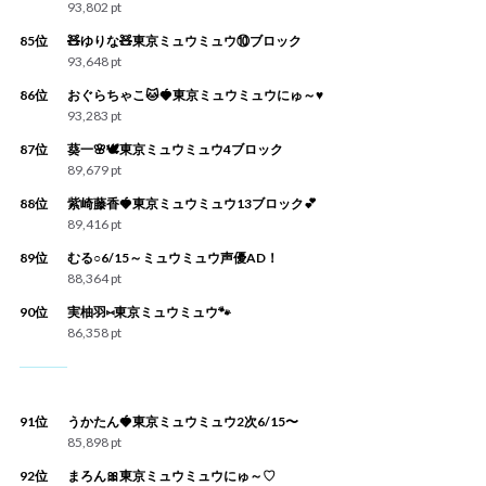
93,802 pt
85位
🧸ゆりな🧸東京ミュウミュウ⑩ブロック
93,648 pt
86位
おぐらちゃこ🐱🍓東京ミュウミュウにゅ～♥
93,283 pt
87位
葵一🌸🕊東京ミュウミュウ4ブロック
89,679 pt
88位
紫崎藤香🍓東京ミュウミュウ13ブロック💕
89,416 pt
89位
むる○6/15～ミュウミュウ声優AD！
88,364 pt
90位
実柚羽⑅東京ミュウミュウ🐾
86,358 pt
91位
うかたん🍓東京ミュウミュウ2次6/15〜
85,898 pt
92位
まろん🎀東京ミュウミュウにゅ～♡