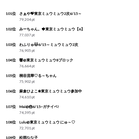
101位
さぁや💝東京ミュウミュウ2次6/15～
79,204 pt
102位
みーちゃん。🍓東京ミュウミュウ【6】
77,037 pt
103位
わふりゅ🐱6/15～ミュウミュウ2次
76,905 pt
104位
響@東京ミュウミュウ8ブロック
76,664 pt
105位
桐谷流華♡る～ちゃん
75,902 pt
106位
麻倉ひよこ❀東京ミュウミュウ参加中
74,610 pt
107位
Mai@🎂6/15~ガチイベ!
74,395 pt
108位
Lulu@東京ミュウミュウ にゅ～♡
72,701 pt
109位
松岡なな子