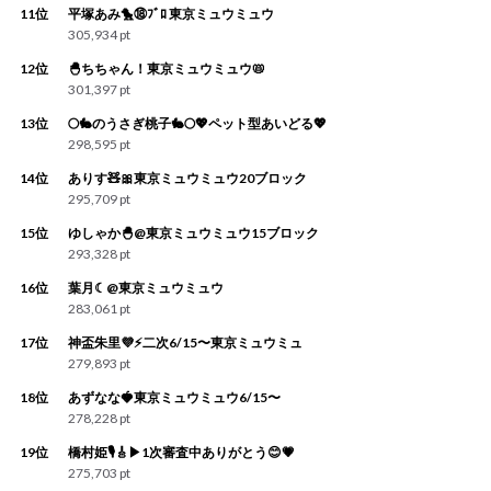
11位
平塚あみ🐤⑱ﾌﾞﾛ 東京ミュウミュウ
305,934 pt
12位
🐣ちちゃん！東京ミュウミュウ📛
301,397 pt
13位
🌕🐇のうさぎ桃子🐇🌕💖ペット型あいどる💖
298,595 pt
14位
ありす🧸🎀東京ミュウミュウ20ブロック
295,709 pt
15位
ゆしゃか🐣@東京ミュウミュウ15ブロック
293,328 pt
16位
葉月☾@東京ミュウミュウ
283,061 pt
17位
神盃朱里💜⚡️二次6/15〜東京ミュウミュ
279,893 pt
18位
あずなな🍓東京ミュウミュウ6/15〜
278,228 pt
19位
橋村姫🎙🎸▶︎1次審査中ありがとう😊💗
275,703 pt