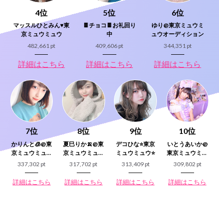
4位
5位
6位
マッスルひとみん♥東
🍫チョコ🍫お礼回り
ゆり@東京ミュウミ
京ミュウミュウ
中
ュウオーディション
482,661 pt
409,606 pt
344,351 pt
詳細はこちら
詳細はこちら
詳細はこちら
7位
8位
9位
10位
かりんと🧊@東
夏巳りか🍌@東
デコひな⭐️東京
いとうあいか@
京ミュウミュウ
京ミュウミュウ
ミュウミュウ⭐️
東京ミュウミュ
16ブロック
19ブロック
ウ3ブロック
337,302 pt
317,702 pt
313,409 pt
309,802 pt
詳細はこちら
詳細はこちら
詳細はこちら
詳細はこちら