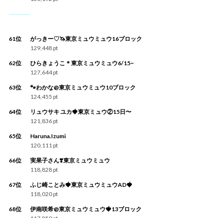
61位
がっきー♡🦄東京ミュウミュウ16ブロック
129,448 pt
62位
ひらきょうこ＊東京ミュウミュウ6/15~
127,644 pt
63位
🐾わかな@東京ミュウミュウ10ブロック
124,455 pt
64位
リュウサキ ユカ🍓東京ミュウ②15日〜
121,836 pt
65位
Haruna.Izumi
120,111 pt
66位
実果子さん❣️東京ミュウミュウ
118,828 pt
67位
ふじ崎ことみ🍓東京ミュウミュウAD🍓
118,020 pt
68位
伊南咲希@東京ミュウミュウ🍓13ブロック