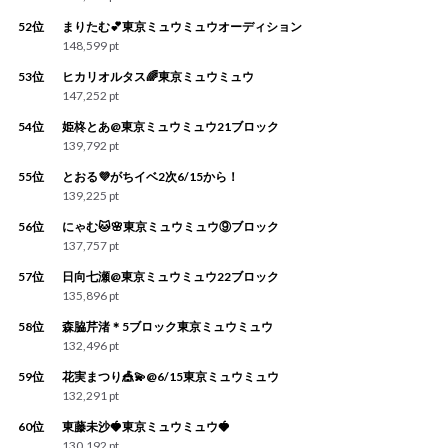
52位
まりたむ💕東京ミュウミュウオーディション
148,599 pt
53位
ヒカリオルタス🌈東京ミュウミュウ
147,252 pt
54位
姫柊とあ@東京ミュウミュウ21ブロック
139,792 pt
55位
とおる💜がちイベ2次6/15から！
139,225 pt
56位
にゃむ🐱🌸東京ミュウミュウ⑨ブロック
137,757 pt
57位
日向七瀬@東京ミュウミュウ22ブロック
135,896 pt
58位
森脇芹渚＊5ブロック東京ミュウミュウ
132,496 pt
59位
花実まつり🎪💫@6/15東京ミュウミュウ
132,291 pt
60位
東藤未沙🍓東京ミュウミュウ🍓
130,192 pt