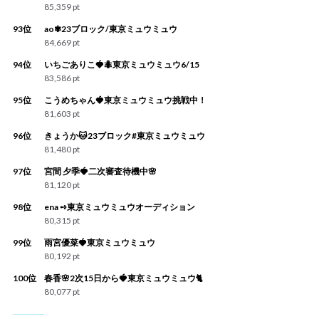
85,359 pt
93位
ao✾23ブロック/東京ミュウミュウ
84,669 pt
94位
いちごありこ🍓🐜東京ミュウミュウ6/15
83,586 pt
95位
こうめちゃん🍓東京ミュウミュウ挑戦中！
81,603 pt
96位
きょうか🐱23ブロック#東京ミュウミュウ
81,480 pt
97位
宮間 夕季🍓二次審査待機中🌸
81,120 pt
98位
ena ➺東京ミュウミュウオーディション
80,315 pt
99位
雨宮優菜🍓東京ミュウミュウ
80,192 pt
100位
春香🌸2次15日から🍓東京ミュウミュウ🐈
80,077 pt