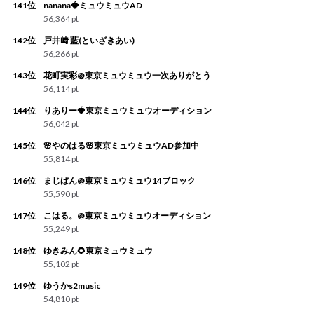
141位
nanana🍓ミュウミュウAD
56,364 pt
142位
戸井﨑 藍(といざきあい)
56,266 pt
143位
花町実彩@東京ミュウミュウ一次ありがとう
56,114 pt
144位
りありー🍓東京ミュウミュウオーディション
56,042 pt
145位
🌸やのはる🌸東京ミュウミュウAD参加中
55,814 pt
146位
まじぱん@東京ミュウミュウ14ブロック
55,590 pt
147位
こはる。@東京ミュウミュウオーディション
55,249 pt
148位
ゆきみん🌻東京ミュウミュウ
55,102 pt
149位
ゆうかs2music
54,810 pt