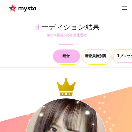
オ
ーディション結果
mysta審査1次審査通過者
1
総合
審査員特別賞
ブロッ