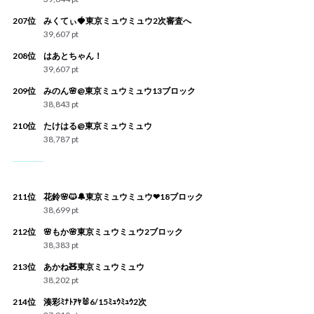
207位
みくてぃ🍓東京ミュウミュウ2次審査へ
39,607 pt
208位
はあとちゃん！
39,607 pt
209位
みのん🌸@東京ミュウミュウ13ブロック
38,843 pt
210位
たけはる@東京ミュウミュウ
38,787 pt
211位
花鈴🌸🐱🔔東京ミュウミュウ❤18ブロック
38,699 pt
212位
🌸もか🌸東京ミュウミュウ2ブロック
38,383 pt
213位
あかね🧸東京ミュウミュウ
38,202 pt
214位
湊彩ﾐﾅﾄｱﾔ🐰6/15ﾐｭｳﾐｭｳ2次