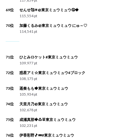
117,859 pt
69位
せんせ🥰☀@東京ミュウミュウ🤤🍓
115,554 pt
70位
加藤くるみ@東京ミュウミュウ にゅ～♡
114,541 pt
71位
ひとみロケット#東京ミュウミュウ
109,977 pt
72位
惑星アミ☆東京ミュウミュウ4ブロック
108,175 pt
73位
遥奏もも🍓東京ミュウミュウ
105,934 pt
74位
天里月乃@東京ミュウミュウ
102,678 pt
75位
成瀬真那🍓🍮🐰東京ミュウミュウ
102,231 pt
76位
伊香彩野🎵💤#東京ミュウミュウ