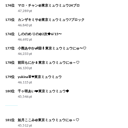
174位
マロ・チャン@東京ミュウミュウ24ブロ
47,289 pt
175位
カンザキミサ@東京ミュウミュウ7ブロック
46,843 pt
176位
しののめ りの@2次🍓6/15〜
46,692 pt
177位
小熊あやか👶🏻🍼東京ミュウミュウにゅ〜♡
46,233 pt
178位
前田もにか🌷東京ミュウミュウにゅ～♡
46,130 pt
179位
yukina🐰❤︎東京ミュウミュウ
46,115 pt
180位
千ヶ咲あい❤️東京ミュウミュウ🍓
45,546 pt
181位
如月ここみ@東京ミュウミュウにゅ～♡
45,512 pt